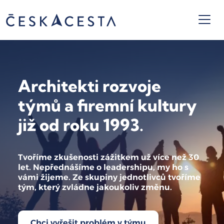
Architekti rozvoje
týmů a firemní kultury
již od roku 1993.
Tvoříme zkušenosti zážitkem už více než 30
let. Nepřednášíme o leadershipu, my ho s
vámi žijeme. Ze skupiny jednotlivců tvoříme
tým, který zvládne jakoukoliv změnu.
Chci vyřešit problém v týmu