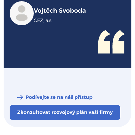
Vojtěch Svoboda
ČEZ, a.s.
Podívejte se na náš přístup
Zkonzultovat rozvojový plán vaší firmy