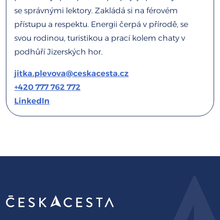
se správnými lektory. Zakládá si na férovém
přístupu a respektu. Energii čerpá v přírodě, se
svou rodinou, turistikou a prací kolem chaty v
podhůří Jizerských hor.
jitka.plevova@ceskacesta.cz
+420 777 762 772
LinkedIn